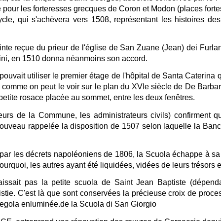
e pour les forteresses grecques de Coron et Modon (places fort
cle, qui s'achèvera vers 1508, représentant les histoires des
te reçue du prieur de l'église de San Zuane (Jean) dei Furlani 
rini, en 1510 donna néanmoins son accord.
ouvait utiliser le premier étage de l'hôpital de Santa Caterina q
, comme on peut le voir sur le plan du XVIe siècle de De Barbari
 petite rosace placée au sommet, entre les deux fenêtres.
rs de la Commune, les administrateurs civils) confirment qu
uveau rappelée la disposition de 1507 selon laquelle la Banc
 par les décrets napoléoniens de 1806, la Scuola échappe à sa
ourquoi, les autres ayant été liquidées, vidées de leurs trésors 
ssait pas la petite scuola de Saint Jean Baptiste (dépenda
stie. C'est là que sont conservées la précieuse croix de proce
riegola enluminée.de la Scuola di San Giorgio