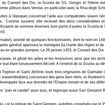
 du Conseil des Dix, la Scuola de SS. Giorgio et Trifone e
erme ailleurs dans Venise, en particulier avec la Riva degli Schi
tres à l'époque) concernait l'aide aux compatriotes slaves n
es. Comme souvent, elle recevait des dons considérables et p
ficiaient de sommes énormes (voir parmi d'autres la Scuola di 
si).
rnador), assisté de quelques fonctionnaires, dont le nom en 14
itre général approuva la mariegola (la charte des règles et de l
veau en grandes pompes. Le 26 janvier 1455, le Conseil des Dix
ncipale, et gérait les aides et les ressources ainsi que les arch
 le tout étant luxueusement décoré. A l'endroit de la Scuola au dé
t Tryphon et Saint Jérôme, touts trois originaires de Dalmatie 
vraisemblables) concernant des gens bien réels, et illustrent l
t développée face aux divinités de l'Empire romain et de ses déf
ec "pan et candel" pour tous, et regroupe aussi San Giovanni Bat
a, car la relique de Saint Georges, autrefois conservée par le 