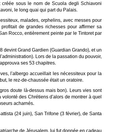
st créée sous le nom de Scuola degli Schiavoni
avoni, le long quai qui part du Palais.
écessiteux, malades, orphelins, avec messes pour
rofitait de grandes richesses pour affirmer sa
San Rocco, entièrement peinte par le Tintoret par
88 devint Grand Gardien (Guardian Grando), et un
'administration). Lors de la passation du pouvoir,
 approuva ses 53 chapitres.
ives, l'albergo accueillait les nécessiteux pour la
but, le rez-de-chaussée était un oratoire.
(gros doute là-dessus mais bon). Leurs vies sont
a volonté des Chrétiens d'alors de montrer à quel
enseurs acharnés.
tista (24 juin), San Trifone (3 février), de Santa
Patriarche de Jérusalem, lui fut donnée en cadeau