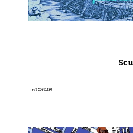
Scu
rev
3 20251126