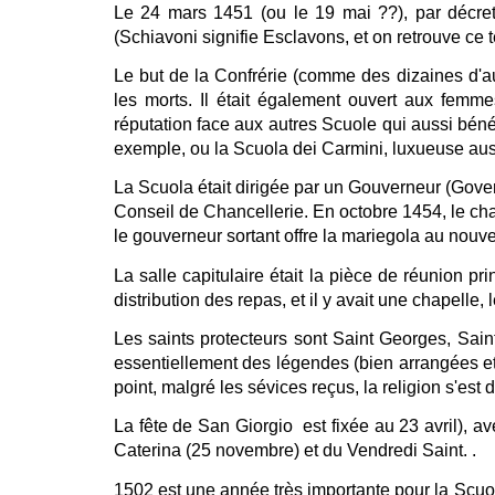
Le 24 mars 1451 (ou le 19 mai ??), par décret
(Schiavoni signifie Esclavons, et on retrouve ce t
Le but de la Confrérie (comme des dizaines d'au
les morts. Il était également ouvert aux femm
réputation face aux autres Scuole qui aussi béné
exemple, ou la Scuola dei Carmini, luxueuse aus
La Scuola était dirigée par un Gouverneur (Gove
Conseil de Chancellerie. En octobre 1454, le chap
le gouverneur sortant offre la mariegola au nou
La salle capitulaire était la pièce de réunion pri
distribution des repas, et il y avait une chapelle,
Les saints protecteurs sont Saint Georges, Sain
essentiellement des légendes (bien arrangées et 
point, malgré les sévices reçus, la religion s'es
La fête de San Giorgio est fixée au 23 avril), av
Caterina (25 novembre) et du Vendredi Saint. .
1502 est une année très importante pour la Scuol