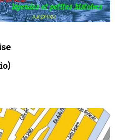
ise
io)