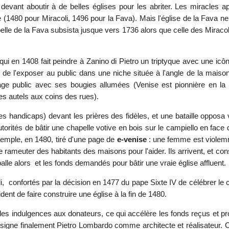
 devant aboutir à de belles églises pour les abriter. Les miracle
e (1480 pour Miracoli, 1496 pour la Fava). Mais l'église de la Fava ne
elle de la Fava subsista jusque vers 1736 alors que celle des Miracoli 
ui en 1408 fait peindre à Zanino di Pietro un triptyque avec une icôn
de de l'exposer au public dans une niche située à l'angle de la mai
rage public avec ses bougies allumées (Venise est pionnière en la
les autels aux coins des rues).
handicaps) devant les prières des fidèles, et une bataille opposa vi
 autorités de bâtir une chapelle votive en bois sur le campiello en fa
xemple, en 1480, tiré d'une page de
e-venise
: une femme est violemm
t de rameuter des habitants des maisons pour l'aider. Ils arrivent, et
alle alors et les fonds demandés pour bâtir une vraie église affluent.
 confortés par la décision en 1477 du pape Sixte IV de célébrer le c
ent de faire construire une église à la fin de 1480.
des indulgences aux donateurs, ce qui accélère les fonds reçus et pr
gne finalement Pietro Lombardo comme architecte et réalisateur. Ce