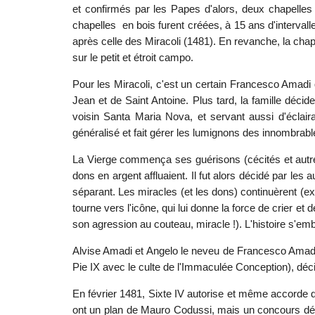
et confirmés par les Papes d'alors, deux chapelles
chapelles en bois furent créées, à 15 ans d'intervall
après celle des Miracoli (1481). En revanche, la chap
sur le petit et étroit campo.
Pour les Miracoli, c'est un certain Francesco Amadi q
Jean et de Saint Antoine. Plus tard, la famille déci
voisin Santa Maria Nova, et servant aussi d'éclai
généralisé et fait gérer les lumignons des innombrab
La Vierge commença ses guérisons (cécités et autres 
dons en argent affluaient. Il fut alors décidé par les
séparant. Les miracles (et les dons) continuèrent (e
tourne vers l'icône, qui lui donne la force de crier e
son agression au couteau, miracle !). L'histoire s'emb
Alvise Amadi et Angelo le neveu de Francesco Amadi,
Pie IX avec le culte de l'Immaculée Conception), décid
En février 1481, Sixte IV autorise et même accorde 
ont un plan de Mauro Codussi, mais un concours dési