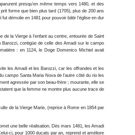
s apparurent presqu'en même temps vers 1480, et des
 prit forme que bien plus tard (1705), plus de 200 ans
fut démolie en 1481 pour pouvoir bâtir l'église en dur
e de la Vierge à l'enfant au centre, entourée de Saint
son Barozzi, contigüe de celle des Amadi sur le campo
 matière : en 1124, le Doge Domenico Michiel avait
te les Amadi et les Barozzi, car les offrandes et les
ce du campo Santa Maria Nova de l'autre côté du rio les
ent agressée par son beau-frère ; mourante, elle se
 constatent que la femme ne montre plus aucune trace de
ulte de la Vierge Marie, (reprise à Rome en 1854 par
omet une belle réalisation. Dès mars 1481, les Amadi
lui-ci, pour 1000 ducats par an, reprend et améliore