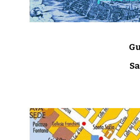
Gu
Sa