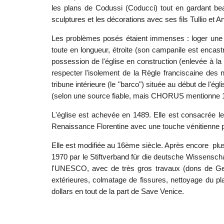
les plans de Codussi (Coducci) tout en gardant bea
sculptures et les décorations avec ses fils Tullio et An
Les problèmes posés étaient immenses : loger une é
toute en longueur, étroite (son campanile est encas
possession de l'église en construction (enlevée à la
respecter l'isolement de la Règle franciscaine des 
tribune intérieure (le "barco") située au début de l'
(selon une source fiable, mais CHORUS mentionne 1865
L'église est achevée en 1489. Elle est consacrée l
Renaissance Florentine avec une touche vénitienne p
Elle est modifiée au 16ème siècle. Après encore plus
1970 par le Stiftverband für die deutsche Wissensch
l'UNESCO, avec de très gros travaux (dons de Get
extérieures, colmatage de fissures, nettoyage du pl
dollars en tout de la part de Save Venice.