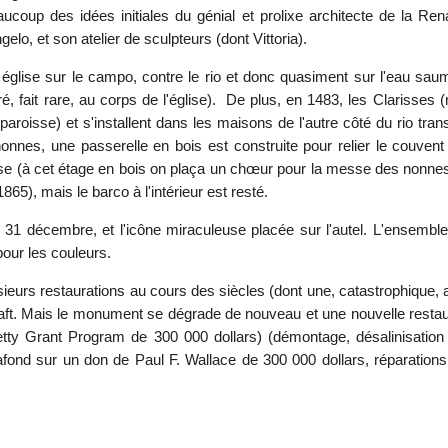
ucoup des idées initiales du génial et prolixe architecte de la Ren
gelo, et son atelier de sculpteurs (dont Vittoria).
glise sur le campo, contre le rio et donc quasiment sur l'eau saumâ
tré, fait rare, au corps de l'église). De plus, en 1483, les Clariss
 paroisse) et s'installent dans les maisons de l'autre côté du rio t
nonnes, une passerelle en bois est construite pour relier le couve
église (à cet étage en bois on plaça un chœur pour la messe des nonne
), mais le barco à l'intérieur est resté.
e 31 décembre, et l'icône miraculeuse placée sur l'autel. L'ensembl
our les couleurs.
ieurs restaurations au cours des siècles (dont une, catastrophique, a
aft. Mais le monument se dégrade de nouveau et une nouvelle restaur
ty Grant Program de 300 000 dollars) (démontage, désalinisation 
afond sur un don de Paul F. Wallace de 300 000 dollars, réparation