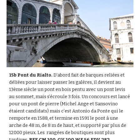
15b Pont du Rialto.
 D’abord fait de barques reliées et 
déliées pour laisser passer les galères, il devient au 
13ème siècle un pont en bois pentu avec un pont levis 
au sommet, mais s’écroule 3 fois. Un concours est lancé 
pour un pont de pierre (Michel Ange et Sansovino 
étaient candidats) mais c’est Antonio da Ponte qui le 
remporte en 1588, et termine en 1591 le pont à une 
arche de 48 m, de 8 m de haut, et supporté par plus de 
12000 pieux. Les  rangées de boutiques sont plus 
tardives. 
REF CM 100, GV 100 WE 56 EDV 282