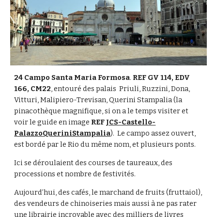
24 Campo Santa Maria Formosa
. 
REF GV 114, EDV 
166, CM22
, entouré des palais  Priuli, Ruzzini, Dona, 
Vitturi, Malipiero-Trevisan, Querini Stampalia (la 
pinacothèque magnifique, si on a le temps visiter et 
voir le guide en image 
REF 
JCS-Castello-
PalazzoQueriniStampalia
).  Le campo assez ouvert, 
est bordé par le Rio du même nom, et plusieurs ponts. 
Ici se déroulaient des courses de taureaux, des 
processions et nombre de festivités.
Aujourd’hui, des cafés, le marchand de fruits (fruttaiol), 
des vendeurs de chinoiseries mais aussi à ne pas rater 
une librairie incroyable avec des milliers de livres 