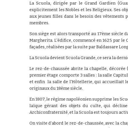
La Scuola, dirigée par le Grand Gardien (Guar
explicitement les Nobles et les Religieux. Ses ob
aux jeunes filles dans le besoin des vêtements 
membres.
Son siège est alors transporté au 17ème siècle d
Margherita. L'édifice, commencé en 1625 par le C
façades, réalisées par la suite par Baldassare Lon
La Scuola devient Scuola Grande, ce sera la derniè
Le rez-de-chaussée abrite la chapelle, décorée 
premier étage comporte 3 salles : la salle Capitul
et enfin la salle de l'Hôtellerie, qui accueillait
originaux du 18ème siècle.
En 1807, le régime napoléonien supprime les Scuo
laïque gérant des objets du culte, qui déclin
Archiconfraternité, et la Scuola est toujours acti
On visite d’abord le rez-de-chaussée, avec la chap