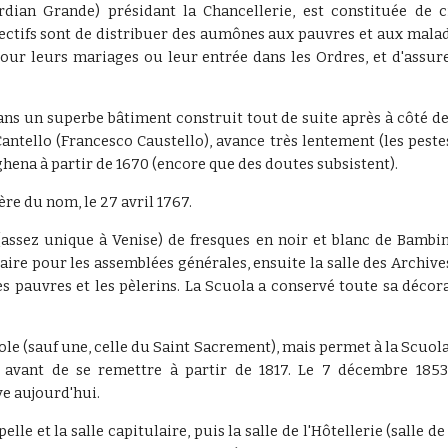
dian Grande) présidant la Chancellerie, est constituée de ci
jectifs sont de distribuer des aumônes aux pauvres et aux malade
pour leurs mariages ou leur entrée dans les Ordres, et d'assur
ans un superbe bâtiment construit tout de suite après à côté d
antello (Francesco Caustello), avance très lentement (les pestes
ghena à partir de 1670 (encore que des doutes subsistent).
re du nom, le 27 avril 1767.
(assez unique à Venise) de fresques en noir et blanc de Bambi
aire pour les assemblées générales, ensuite la salle des Archive
 les pauvres et les pèlerins. La Scuola a conservé toute sa décora
le (sauf une, celle du Saint Sacrement), mais permet à la Scuo
e avant de se remettre à partir de 1817. Le 7 décembre 185
ve aujourd'hui.
elle et la salle capitulaire, puis la salle de l'Hôtellerie (salle