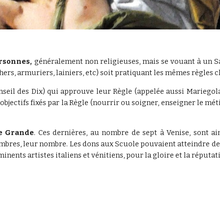
rsonnes,
généralement non religieuses, mais se vouant à un Sa
rs, armuriers, lainiers, etc) soit pratiquant les mêmes règles 
seil des Dix) qui approuve leur Règle (appelée aussi Mariegola
objectifs fixés par la Règle (nourrir ou soigner, enseigner le mé
le Grande
. Ces dernières, au nombre de sept à Venise, sont a
mbres, leur nombre. Les dons aux Scuole pouvaient atteindre des
minents artistes italiens et vénitiens, pour la gloire et la réput